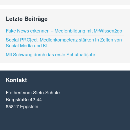
Letzte Beiträge
Fake News erkennen – Medienbildung mit MrWissen2go
Social PROject: Medienkompetenz stärken in Zeiten von
Social Media und KI
Mit Schwung durch das erste Schulhalbjahr
Kontakt
Freiherr-vom-Stein-Schule
Bergstraße 42-44
65817 Eppstein