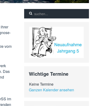
ihrer
agnose-
sie vom
werk
n. Das
Wichtige Termine
und
Keine Termine
Ganzen Kalender ansehen
FvSS im
erenden