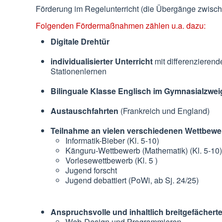
Förderung im Regelunterricht (die Übergänge zwisch
Folgenden Fördermaßnahmen zählen u.a. dazu:
Digitale Drehtür
individualisierter Unterricht
mit differenzierend
Stationenlernen
Bilinguale Klasse Englisch im Gymnasialzwei
Austauschfahrten
(Frankreich und England)
Teilnahme an vielen verschiedenen Wettbewe
Informatik-Bieber (Kl. 5-10)
Känguru-Wettbewerb (Mathematik) (Kl. 5-10)
Vorlesewettbewerb (Kl. 5 )
Jugend forscht
Jugend debattiert (PoWi, ab Sj. 24/25)
Anspruchsvolle und inhaltlich breitgefächert
Web-Design und Programmieren