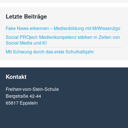
Letzte Beiträge
Fake News erkennen – Medienbildung mit MrWissen2go
Social PROject: Medienkompetenz stärken in Zeiten von
Social Media und KI
Mit Schwung durch das erste Schulhalbjahr
Kontakt
Freiherr-vom-Stein-Schule
Bergstraße 42-44
65817 Eppstein