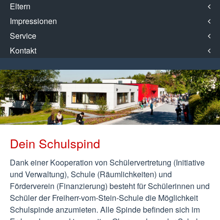
Eltern
Impressionen
Service
Kontakt
Dein Schulspind
Dank einer Kooperation von Schülervertretung (Initiative
und Verwaltung), Schule (Räumlichkeiten) und
Förderverein (Finanzierung) besteht für Schülerinnen und
Schüler der Freiherr-vom-Stein-Schule die Möglichkeit
Schulspinde anzumieten. Alle Spinde befinden sich im