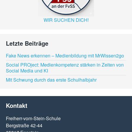
WIR SUCHEN DICH!
Letzte Beiträge
Fake News erkennen – Medienbildung mit MrWissen2go
Social PROject: Medienkompetenz stärken in Zeiten von
Social Media und KI
Mit Schwung durch das erste Schulhalbjahr
Kontakt
Freiherr-vom-Stein-Schule
Bergstraße 42-44