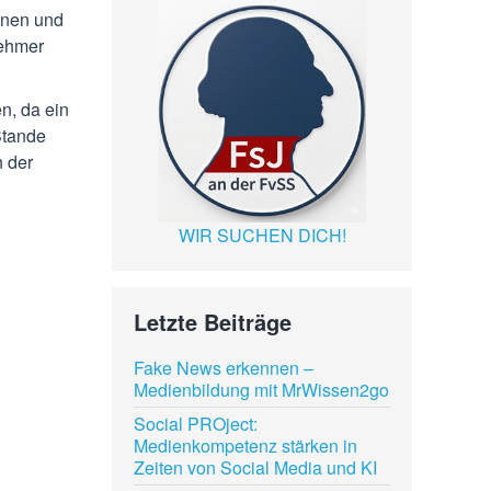
nnen und
nehmer
n, da ein
Stande
n der
WIR SUCHEN DICH!
Letzte Beiträge
Fake News erkennen –
Medienbildung mit MrWissen2go
Social PROject:
Medienkompetenz stärken in
Zeiten von Social Media und KI