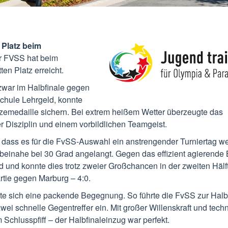
 Platz beim
r FVSS hat beim
en Platz erreicht.
zwar im Halbfinale gegen
Schule Lehrgeld, konnte
onzemedaille sichern. Bei extrem heißem Wetter überzeugte das
er Disziplin und einem vorbildlichen Teamgeist.
r, dass es für die FvSS-Auswahl ein anstrengender Turniertag w
einahe bei 30 Grad angelangt. Gegen das effizient agierende
d und konnte dies trotz zweier Großchancen in der zweiten Hälft
rtie gegen Marburg – 4:0.
te sich eine packende Begegnung. So führte die FvSS zur Halb
zwei schnelle Gegentreffer ein. Mit großer Willenskraft und tec
Schlusspfiff – der Halbfinaleinzug war perfekt.