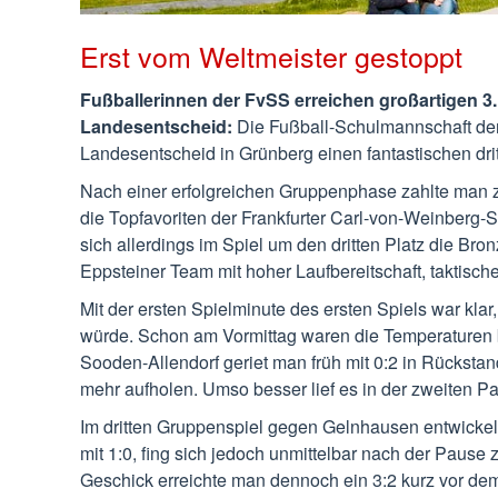
Erst vom Weltmeister gestoppt
Fußballerinnen der FvSS erreichen großartigen 3.
Landesentscheid:
Die Fußball-Schulmannschaft de
Landesentscheid in Grünberg einen fantastischen dritt
Nach einer erfolgreichen Gruppenphase zahlte man 
die Topfavoriten der Frankfurter Carl-von-Weinberg-
sich allerdings im Spiel um den dritten Platz die Br
Eppsteiner Team mit hoher Laufbereitschaft, taktisch
Mit der ersten Spielminute des ersten Spiels war kla
würde. Schon am Vormittag waren die Temperaturen b
Sooden-Allendorf geriet man früh mit 0:2 in Rückstan
mehr aufholen. Umso besser lief es in der zweiten Pa
Im dritten Gruppenspiel gegen Gelnhausen entwickel
mit 1:0, fing sich jedoch unmittelbar nach der Pause 
Geschick erreichte man dennoch ein 3:2 kurz vor dem 